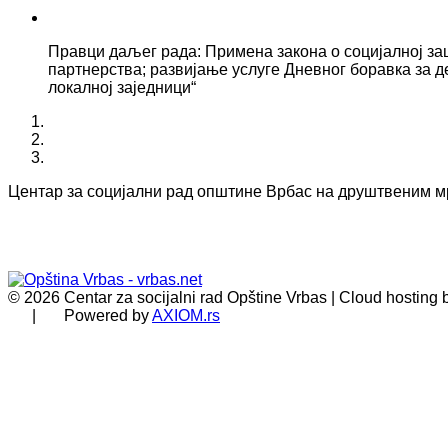
Правци даљег рада: Примена закона о социјалној за
партнерства; развијање услуге Дневног боравка за д
локалној заједници“
Центар за социјални рад општине Врбас на друштвеним 
© 2026 Centar za socijalni rad Opštine Vrbas | Cloud hosting
| Powered by
AXIOM.rs