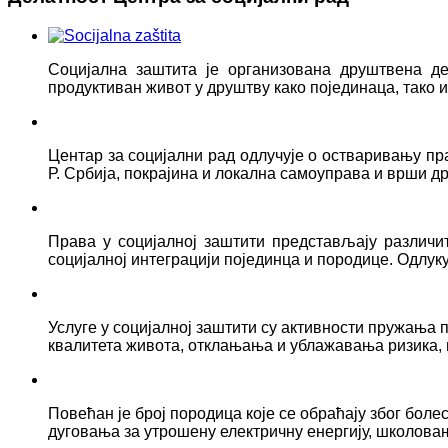
Социјална заштита је организована друштвена д
продуктиван живот у друштву како појединаца, тако
Центар за социјални рад одлучује о остваривању пр
Р. Србија, покрајина и локална самоуправа и врши д
Права у социјалној заштити представљају различ
социјалној интеграцији појединца и породице. Одлук
Услуге у социјалној заштити су активности пружањ
квалитета живота, отклањања и ублажавања ризика, 
Повећан је број породица које се обраћају због боле
дуговања за утрошену електричну енергију, школова