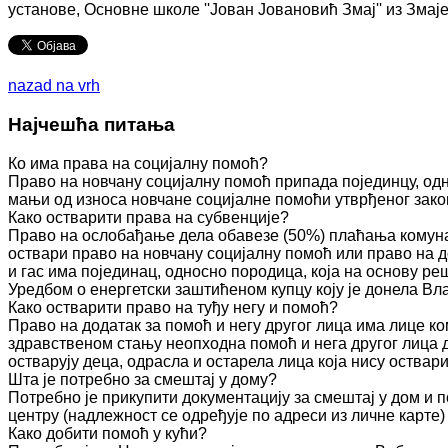
установе, Основне школе ''Јован Јовановић Змај'' из Змај
nazad na vrh
Најчешћа питања
Ко има права на социјалну помоћ?
Право на новчану социјалну помоћ припада појединцу, одн
мањи од износа новчане социјалне помоћи утврђеног зако
Како остварити права на субвенције?
Право на ослобађање дела обавезе (50%) плаћања комуна
оствари право на новчану социјалну помоћ или право на д
и гас има појединац, односно породица, која на основу 
Уредбом о енергетски заштићеном купцу коју је донела Вл
Како остварити право на туђу негу и помоћ?
Право на додатак за помоћ и негу другог лица има лице к
здравственом стању неопходна помоћ и нега другог лица 
остварују деца, одрасла и остарела лица која нису оства
Шта је потребно за смештај у дому?
Потребно је прикупити документацију за смештај у дом и п
центру (надлежност се одређује по адреси из личне карте)
Како добити помоћ у кући?