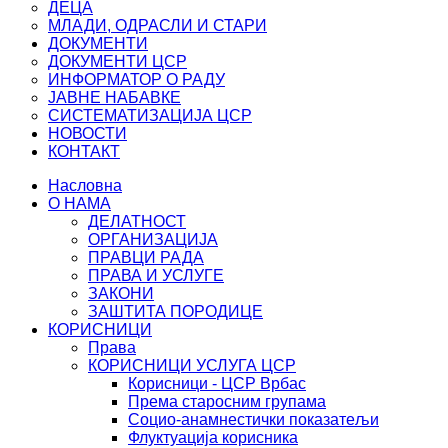
ДЕЦА
МЛАДИ, ОДРАСЛИ И СТАРИ
ДОКУМЕНТИ
ДОКУМЕНТИ ЦСР
ИНФОРМАТОР О РАДУ
ЈАВНЕ НАБАВКЕ
СИСТЕМАТИЗАЦИЈА ЦСР
НОВОСТИ
КОНТАКТ
Насловна
О НАМА
ДЕЛАТНОСТ
ОРГАНИЗАЦИЈА
ПРАВЦИ РАДА
ПРАВА И УСЛУГЕ
ЗАКОНИ
ЗАШТИТА ПОРОДИЦЕ
КОРИСНИЦИ
Права
КОРИСНИЦИ УСЛУГА ЦСР
Корисници - ЦСР Врбас
Према старосним групама
Социо-анамнестички показатељи
Флуктуација корисника