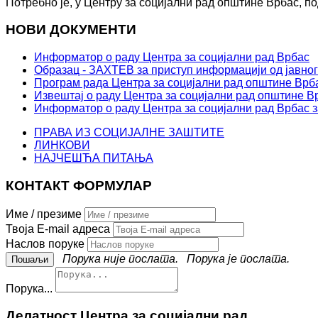
Потребно је, у Центру за социјални рад општине Врбас, по
НОВИ ДОКУМЕНТИ
Информатор о раду Центра за социјални рад Врбас
Образац - ЗАХТЕВ за приступ информацији од јавног
Програм рада Центра за социјални рад општине Врба
Извештај о раду Центра за социјални рад општине Вр
Информатор о раду Центра за социјални рад Врбас з
ПРАВА ИЗ СОЦИЈАЛНЕ ЗАШТИТЕ
ЛИНКОВИ
НАЈЧЕШЋА ПИТАЊА
КОНТАКТ ФОРМУЛАР
Име / презиме
Твоја E-mail адреса
Наслов поруке
Порука није послата.
Порука је послата.
Порука...
Делатност Центра за социјални рад