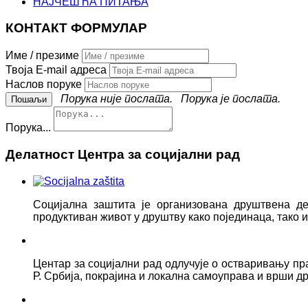
НАЈЧЕШЋА ПИТАЊА
КОНТАКТ ФОРМУЛАР
Име / презиме
Твоја E-mail адреса
Наслов поруке
Порука није послата.
Порука је послата.
Порука...
Делатност Центра за социјални рад
Социјална заштита је организована друштвена д
продуктиван живот у друштву како појединаца, тако
Центар за социјални рад одлучује о остваривању пр
Р. Србија, покрајина и локална самоуправа и врши д