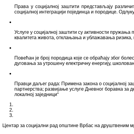
Права у социјалној заштити представљају различ
социјалној интеграцији појединца и породице. Одлук
Услуге у социјалној заштити су активности пружањ
квалитета живота, отклањања и ублажавања ризика, 
Повећан је број породица које се обраћају због боле
дуговања за утрошену електричну енергију, школова
Правци даљег рада: Примена закона о социјалној за
партнерства; развијање услуге Дневног боравка за д
локалној заједници“
Центар за социјални рад општине Врбас на друштвеним 