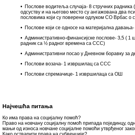
•
Послове водитеља случаја- 8 стручних радника (2
одсуству и на његово место су ангажована два пс
пословима који су поверени одлуком СО Врбас о со
•
Послове који се односе на материјална давања-
•
Административно-финансијске послове- 3,5 ( 1
радник са ½ радног времена са ССС)
•
Административни посао у Дневном боравку за д
•
Послови возача- 1 извршилац са ССС
•
Послови спремачице- 1 извршилаца са ОШ
Најчешћа питања
Ко има права на социјалну помоћ?
Право на новчану социјалну помоћ припада појединцу, одн
мањи од износа новчане социјалне помоћи утврђеног зако
Како остварити права на субвенције?