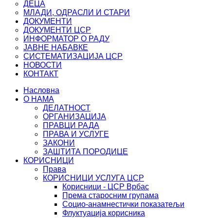
ДЕЦА
МЛАДИ, ОДРАСЛИ И СТАРИ
ДОКУМЕНТИ
ДОКУМЕНТИ ЦСР
ИНФОРМАТОР О РАДУ
ЈАВНЕ НАБАВКЕ
СИСТЕМАТИЗАЦИЈА ЦСР
НОВОСТИ
КОНТАКТ
Насловна
О НАМА
ДЕЛАТНОСТ
ОРГАНИЗАЦИЈА
ПРАВЦИ РАДА
ПРАВА И УСЛУГЕ
ЗАКОНИ
ЗАШТИТА ПОРОДИЦЕ
КОРИСНИЦИ
Права
КОРИСНИЦИ УСЛУГА ЦСР
Корисници - ЦСР Врбас
Према старосним групама
Социо-анамнестички показатељи
Флуктуација корисника