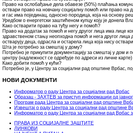
Право на ослобађање дела обавезе (50%) плаћања комуна
оствари право на новчану социјалну помоћ или право на д
и гас има појединац, односно породица, која на основу 
Уредбом о енергетски заштићеном купцу коју је донела Вл
Како остварити право на туђу негу и помоћ?
Право на додатак за помоћ и негу другог лица има лице к
здравственом стању неопходна помоћ и нега другог лица 
остварују деца, одрасла и остарела лица која нису оства
Шта је потребно за смештај у дому?
Потребно је прикупити документацију за смештај у дом и п
центру (надлежност се одређује по адреси из личне карте)
Како добити помоћ у кући?
Потребно је, у Центру за социјални рад општине Врбас, по
НОВИ ДОКУМЕНТИ
Информатор о раду Центра за социјални рад Врбас
Образац - ЗАХТЕВ за приступ информацији од јавног
Програм рада Центра за социјални рад општине Врба
Извештај о раду Центра за социјални рад општине Вр
Информатор о раду Центра за социјални рад Врбас з
ПРАВА ИЗ СОЦИЈАЛНЕ ЗАШТИТЕ
ЛИНКОВИ