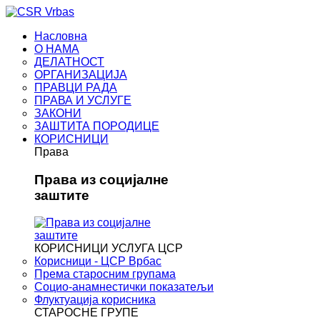
Насловна
О НАМА
ДЕЛАТНОСТ
ОРГАНИЗАЦИЈА
ПРАВЦИ РАДА
ПРАВА И УСЛУГЕ
ЗАКОНИ
ЗАШТИТА ПОРОДИЦЕ
КОРИСНИЦИ
Права
Права из социјалне
заштите
КОРИСНИЦИ УСЛУГА ЦСР
Корисници - ЦСР Врбас
Према старосним групама
Социо-анамнестички показатељи
Флуктуација корисника
СТАРОСНЕ ГРУПЕ