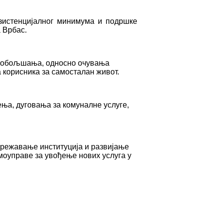
зистенцијалног минимума и подршке
 Врбас.
и побољшања, односно очувања
 корисника за самосталан живот.
ења, дуговања за комуналне услуге,
умрежавање институција и развијање
моуправе за увођење нових услуга у