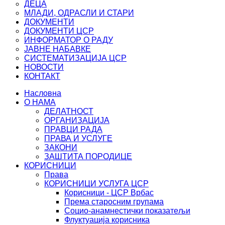
ДЕЦА
МЛАДИ, ОДРАСЛИ И СТАРИ
ДОКУМЕНТИ
ДОКУМЕНТИ ЦСР
ИНФОРМАТОР О РАДУ
ЈАВНЕ НАБАВКЕ
СИСТЕМАТИЗАЦИЈА ЦСР
НОВОСТИ
КОНТАКТ
Насловна
О НАМА
ДЕЛАТНОСТ
ОРГАНИЗАЦИЈА
ПРАВЦИ РАДА
ПРАВА И УСЛУГЕ
ЗАКОНИ
ЗАШТИТА ПОРОДИЦЕ
КОРИСНИЦИ
Права
КОРИСНИЦИ УСЛУГА ЦСР
Корисници - ЦСР Врбас
Према старосним групама
Социо-анамнестички показатељи
Флуктуација корисника