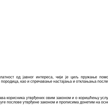
елатност од јавног интереса, чији је циљ пружање по
 и породица, као и спречавање нaстајања и отклањања посл
ава корисника утврђених овим законом и о коришћењу услуг
руге послове утврђене законом и прописима донетим на осн