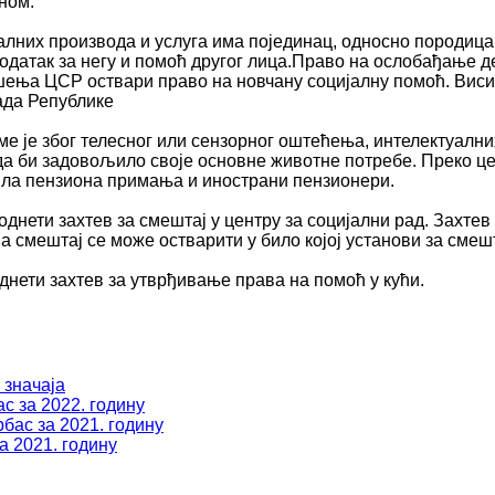
ном.
лних производа и услуга има појединац, односно породица
одатак за негу и помоћ другог лица.Право на ослобађање д
решења ЦСР оствари право на новчану социјалну помоћ. Вис
ада Републике
оме је због телесног или сензорног оштећења, интелектуалн
да би задовољило своје основне животне потребе. Преко це
рила пензиона примања и инострани пензионери.
однети захтев за смештај у центру за социјални рад. Захте
 а смештај се може остварити у било којој установи за смеш
днети захтев за утврђивање права на помоћ у кући.
 значаја
с за 2022. годину
бас за 2021. годину
а 2021. годину