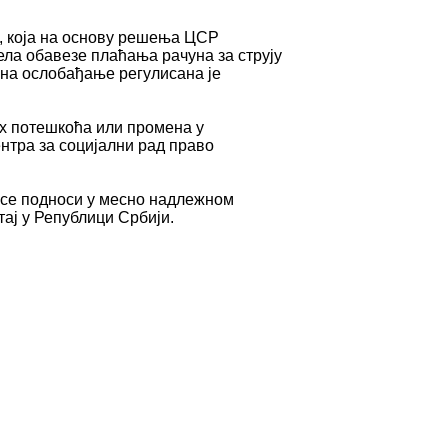
, која на основу решења ЦСР
ела обавезе плаћања рачуна за струју
ина ослобађање регулисана је
их потешкоћа или промена у
нтра за социјални рад право
в се подноси у месно надлежном
тај у Републици Србији.