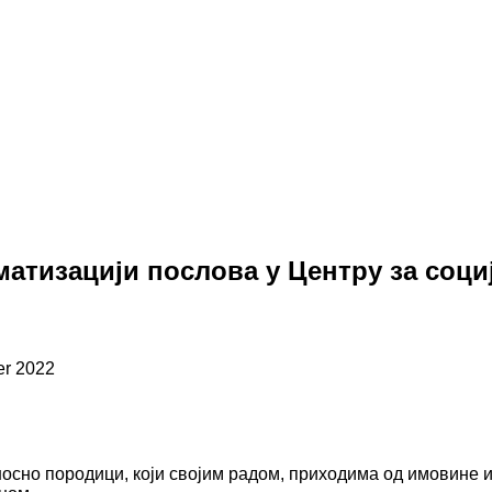
матизацији послова у Центру за соц
er 2022
осно породици, који својим радом, приходима од имовине и