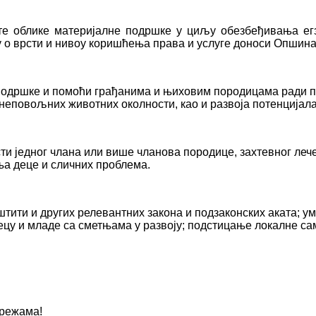
ите облике материјалне подршке у циљу обезбеђивања ег
у о врсти и нивоу коришћења права и услуге доноси Опшина
а подршке и помоћи грађанима и њиховим породицама рад
неповољних животних околности, као и развоја потенцијала
сти једног члана или више чланова породице, захтевног леч
ња деце и сличних проблема.
штити и других релевантних закона и подзаконских аката; 
ецу и младе са сметњама у развоју; подстицање локалне са
мрежама!