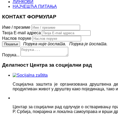
ЛИНКОВИ
НАЈЧЕШЋА ПИТАЊА
КОНТАКТ ФОРМУЛАР
Име / презиме
Твоја E-mail адреса
Наслов поруке
Порука није послата.
Порука је послата.
Порука...
Делатност Центра за социјални рад
Социјална заштита је организована друштвена д
продуктиван живот у друштву како појединаца, тако
Центар за социјални рад одлучује о остваривању пр
Р. Србија, покрајина и локална самоуправа и врши д