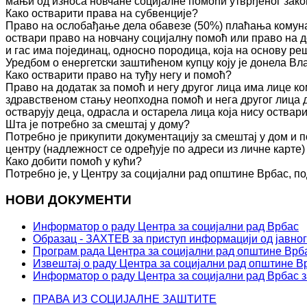
мањи од износа новчане социјалне помоћи утврђеног зако
Како остварити права на субвенције?
Право на ослобађање дела обавезе (50%) плаћања комуна
оствари право на новчану социјалну помоћ или право на д
и гас има појединац, односно породица, која на основу 
Уредбом о енергетски заштићеном купцу коју је донела Вл
Како остварити право на туђу негу и помоћ?
Право на додатак за помоћ и негу другог лица има лице к
здравственом стању неопходна помоћ и нега другог лица 
остварују деца, одрасла и остарела лица која нису оства
Шта је потребно за смештај у дому?
Потребно је прикупити документацију за смештај у дом и п
центру (надлежност се одређује по адреси из личне карте)
Како добити помоћ у кући?
Потребно је, у Центру за социјални рад општине Врбас, по
НОВИ ДОКУМЕНТИ
Информатор о раду Центра за социјални рад Врбас
Образац - ЗАХТЕВ за приступ информацији од јавног
Програм рада Центра за социјални рад општине Врба
Извештај о раду Центра за социјални рад општине Вр
Информатор о раду Центра за социјални рад Врбас з
ПРАВА ИЗ СОЦИЈАЛНЕ ЗАШТИТЕ