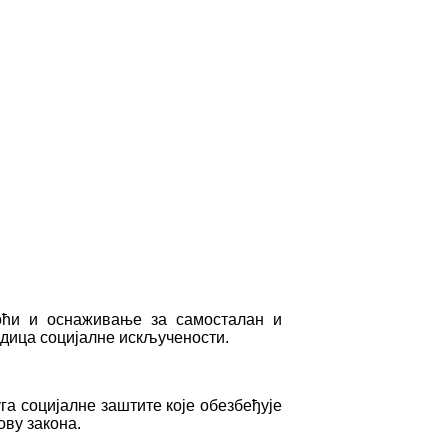
моћи и оснаживање за самосталан и
едица социјалне искључености.
а социјалне заштите које обезбеђује
ову закона.