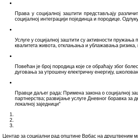
Права у социјалној заштити представљају различ
социјалној интеграцији појединца и породице. Одлук
Услуге у социјалној заштити су активности пружањ
квалитета живота, отклањања и ублажавања ризика, 
Повећан је број породица које се обраћају због боле
дуговања за утрошену електричну енергију, школова
Правци даљег рада: Примена закона о социјалној за
партнерства; развијање услуге Дневног боравка за д
локалној заједници“
Центар за социјални рад општине Врбас на друштвеним 