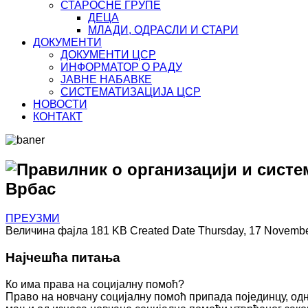
СТАРОСНЕ ГРУПЕ
ДЕЦА
МЛАДИ, ОДРАСЛИ И СТАРИ
ДОКУМЕНТИ
ДОКУМЕНТИ ЦСР
ИНФОРМАТОР О РАДУ
ЈАВНЕ НАБАВКЕ
СИСТЕМАТИЗАЦИЈА ЦСР
НОВОСТИ
КОНТАКТ
Правилник о организацији и систе
Врбас
ПРЕУЗМИ
Величина фајла
181 KB
Created Date
Thursday, 17 Novemb
Најчешћа питања
Ко има права на социјалну помоћ?
Право на новчану социјалну помоћ припада појединцу, одн