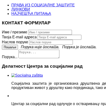
ПРАВА ИЗ СОЦИЈАЛНЕ ЗАШТИТЕ
ЛИНКОВИ
НАЈЧЕШЋА ПИТАЊА
КОНТАКТ ФОРМУЛАР
Име / презиме
Твоја E-mail адреса
Наслов поруке
Порука није послата.
Порука је послата.
Порука...
Делатност Центра за социјални рад
Социјална заштита је организована друштвена д
продуктиван живот у друштву како појединаца, тако
Центар за социјални рад одлучује о остваривању пр