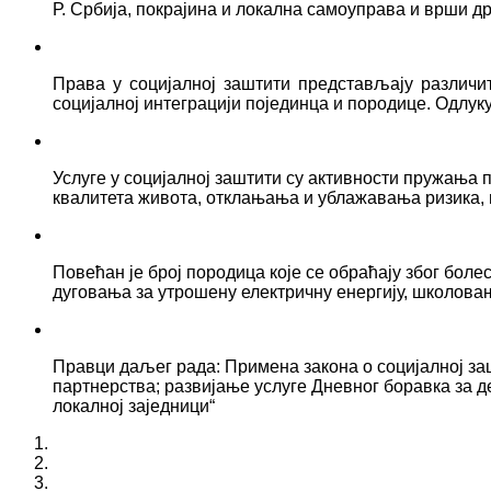
Р. Србија, покрајина и локална самоуправа и врши д
Права у социјалној заштити представљају различ
социјалној интеграцији појединца и породице. Одлук
Услуге у социјалној заштити су активности пружањ
квалитета живота, отклањања и ублажавања ризика, 
Повећан је број породица које се обраћају због боле
дуговања за утрошену електричну енергију, школова
Правци даљег рада: Примена закона о социјалној за
партнерства; развијање услуге Дневног боравка за д
локалној заједници“