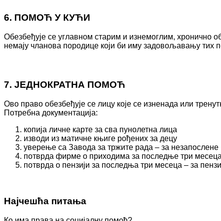
6. ПОМОЋ У КУЋИ
Обезбеђује се углавном старим и изнемоглим, хронично о
немају чланова породице који би иму задовољавању тих п
7. ЈЕДНОКРАТНА ПОМОЋ
Ово право обезбеђује се лицу које се изненада или тренут
Потребна документација:
копија личне карте за сва пунолетна лица
изводи из матичне књиге рођених за децу
уверење са Завода за тржите рада – за незапослене
потврда фирме о приходима за последње три месеца
потврда о пензији за последња три месеца – за пенз
Најчешћа питања
Ко има права на социјалну помоћ?