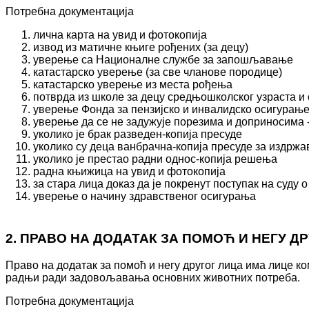
Потребна документација
лична карта на увид и фотокопија
извод из матичне књиге рођених (за децу)
уверење са Националне службе за запошљавање
катастарско уверење (за све чланове породице)
катастарско уверење из места рођења
потврда из школе за децу средњошколског узраста и 
уверење Фонда за пензијско и инвалидско осигурањ
уверење да се не задужује порезима и доприносима 
уколико је брак разведен-копија пресуде
уколико су деца ванбрачна-копија пресуде за издржа
уколико је престао радни однос-копија решења
радна књижица на увид и фотокопија
за стара лица доказ да је покренут поступак на суд
уверење о начину здравственог осигурања
2. ПРАВО НА ДОДАТАК ЗА ПОМОЋ И НЕГУ Д
Право на додатак за помоћ и негу другог лица има лице к
радњи ради задовољавања основних животних потреба.
Потребна документација