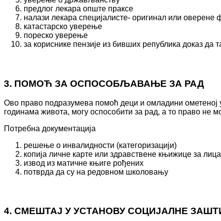
предлог лекара опште праксе
налази лекара специјалисте- оригинал или оверене 
катастарско уверење
пореско уверење
за кориснике пензије из бивших република доказ да т
3. ПОМОЋ ЗА ОСПОСОБЉАВАЊЕ ЗА РАД
Ово право подразумева помоћ деци и омладини ометеној 
годинама живота, могу оспособити за рад, а то право не м
Потребна документација
решење о инвалидности (категоризацији)
копија личне карте или здравствене књижице за лица
извод из матичне књиге рођених
потврда да су на редовном школовању
4. СМЕШТАЈ У УСТАНОВУ СОЦИЈАЛНЕ ЗАШТ