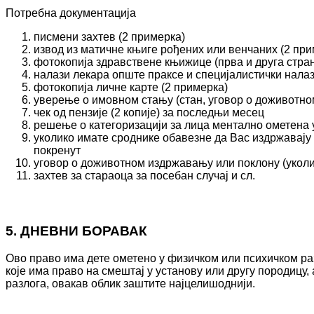
Потребна документација
писмени захтев (2 примерка)
извод из матичне књиге рођених или венчаних (2 при
фотокопија здравствене књижице (прва и друга стра
налази лекара опште праксе и специјалистички нала
фотокопија личне карте (2 примерка)
уверење о имовном стању (стан, уговор о доживотном
чек од пензије (2 копије) за последњи месец
решење о категоризацији за лица ментално ометена у
уколико имате сроднике обавезне да Вас издржавају 
покренут
уговор о доживотном издржавању или поклону (уколи
захтев за стараоца за посебан случај и сл.
5. ДНЕВНИ БОРАВАК
Ово право има дете ометено у физичком или психичком ра
које има право на смештај у установу или другу породицу, 
разлога, овакав облик заштите најцелишоднији.