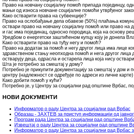
Право на новчану социјалну помоћ припада појединцу, одн
мањи од износа новчане социјалне помоћи утврђеног зако
Како остварити права на субвенције?
Право на ослобађање дела обавезе (50%) плаћања комуна
оствари право на новчану социјалну помоћ или право на д
и гас има појединац, односно породица, која на основу 
Уредбом о енергетски заштићеном купцу коју је донела Вл
Како остварити право на туђу негу и помоћ?
Право на додатак за помоћ и негу другог лица има лице к
здравственом стању неопходна помоћ и нега другог лица 
остварују деца, одрасла и остарела лица која нису оства
Шта је потребно за смештај у дому?
Потребно је прикупити документацију за смештај у дом и п
центру (надлежност се одређује по адреси из личне карте)
Како добити помоћ у кући?
Потребно је, у Центру за социјални рад општине Врбас, по
НОВИ ДОКУМЕНТИ
Информатор о раду Центра за социјални рад Врбас
Образац - ЗАХТЕВ за приступ информацији од јавног
Програм рада Центра за социјални рад општине Врба
Извештај о раду Центра за социјални рад општине Вр
Информатор о раду Центра за социјални рад Врбас з