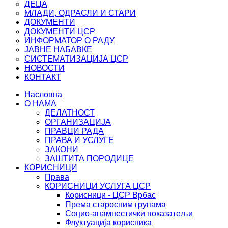
ДЕЦА
МЛАДИ, ОДРАСЛИ И СТАРИ
ДОКУМЕНТИ
ДОКУМЕНТИ ЦСР
ИНФОРМАТОР О РАДУ
ЈАВНЕ НАБАВКЕ
СИСТЕМАТИЗАЦИЈА ЦСР
НОВОСТИ
КОНТАКТ
Насловна
О НАМА
ДЕЛАТНОСТ
ОРГАНИЗАЦИЈА
ПРАВЦИ РАДА
ПРАВА И УСЛУГЕ
ЗАКОНИ
ЗАШТИТА ПОРОДИЦЕ
КОРИСНИЦИ
Права
КОРИСНИЦИ УСЛУГА ЦСР
Корисници - ЦСР Врбас
Према старосним групама
Социо-анамнестички показатељи
Флуктуација корисника