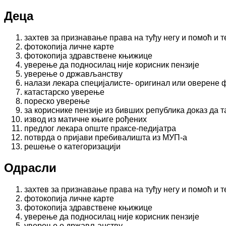
Деца
захтев за признавање права на туђу негу и помоћ и
фотокопија личне карте
фотокопија здравствене књижице
уверење да подносилац није корисник пензије
уверење о држављанству
налази лекара специјалисте- оригинал или оверене 
катастарско уверење
пореско уверење
за кориснике пензије из бивших република доказ да т
извод из матичне књиге рођених
предлог лекара опште праксе-педијатра
потврда о пријави пребивалишта из МУП-а
решење о категоризацији
Одрасли
захтев за признавање права на туђу негу и помоћ и
фотокопија личне карте
фотокопија здравствене књижице
уверење да подносилац није корисник пензије
уверење о држављанству