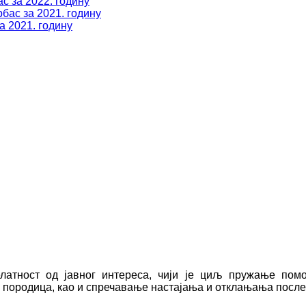
с за 2022. годину
бас за 2021. годину
а 2021. годину
елатност од јавног интереса, чији је циљ пружање по
 и породица, као и спречавање нaстајања и отклањања посл