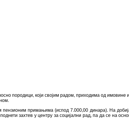
осно породици, који својим радом, приходима од имовине и
ном.
м пензионим примањима (испод 7.000,00 динара). На добиј
поднети захтев у центру за социјални рад, па да се на ос