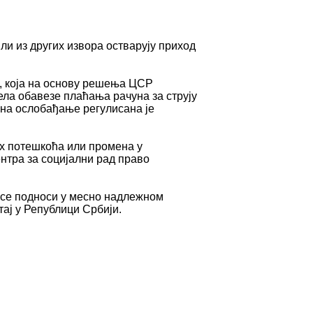
ли из других извора остварују приход
, која на основу решења ЦСР
ела обавезе плаћања рачуна за струју
ина ослобађање регулисана је
их потешкоћа или промена у
нтра за социјални рад право
в се подноси у месно надлежном
тај у Републици Србији.