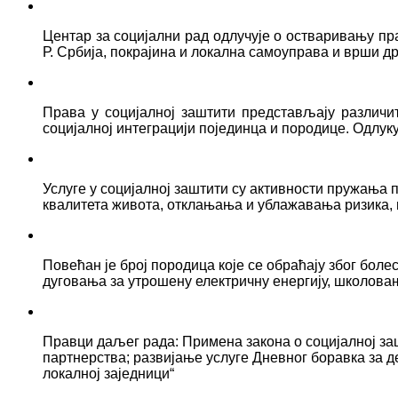
Центар за социјални рад одлучује о остваривању пр
Р. Србија, покрајина и локална самоуправа и врши д
Права у социјалној заштити представљају различ
социјалној интеграцији појединца и породице. Одлук
Услуге у социјалној заштити су активности пружањ
квалитета живота, отклањања и ублажавања ризика, 
Повећан је број породица које се обраћају због боле
дуговања за утрошену електричну енергију, школова
Правци даљег рада: Примена закона о социјалној за
партнерства; развијање услуге Дневног боравка за д
локалној заједници“