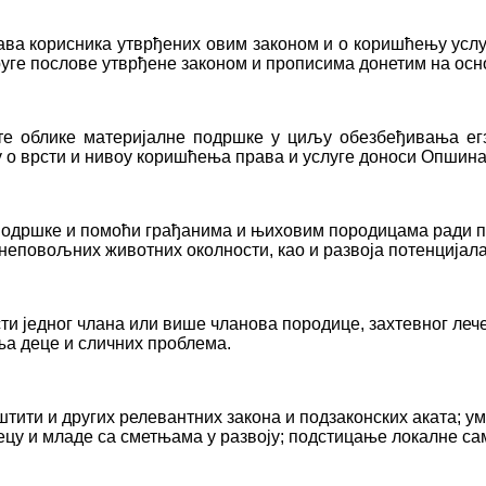
ава корисника утврђених овим законом и о коришћењу услуг
руге послове утврђене законом и прописима донетим на осн
ите облике материјалне подршке у циљу обезбеђивања ег
у о врсти и нивоу коришћења права и услуге доноси Опшина
а подршке и помоћи грађанима и њиховим породицама рад
неповољних животних околности, као и развоја потенцијала
сти једног члана или више чланова породице, захтевног леч
ња деце и сличних проблема.
штити и других релевантних закона и подзаконских аката; 
ецу и младе са сметњама у развоју; подстицање локалне са