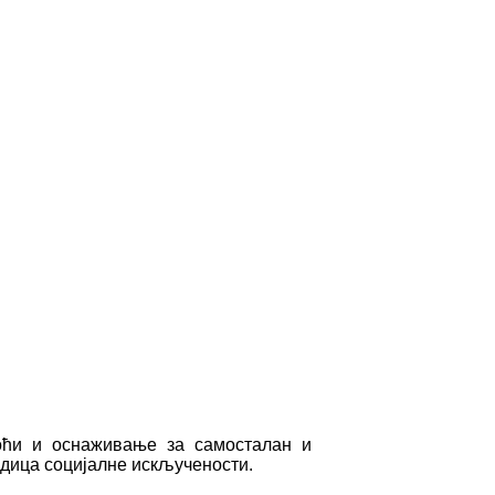
моћи и оснаживање за самосталан и
едица социјалне искључености.