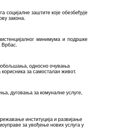
а социјалне заштите које обезбеђује
ову закона.
зистенцијалног минимума и подршке
 Врбас.
и побољшања, односно очувања
 корисника за самосталан живот.
ења, дуговања за комуналне услуге,
умрежавање институција и развијање
моуправе за увођење нових услуга у