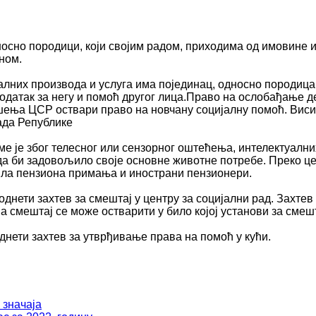
осно породици, који својим радом, приходима од имовине и
ном.
лних производа и услуга има појединац, односно породица
одатак за негу и помоћ другог лица.Право на ослобађање д
решења ЦСР оствари право на новчану социјалну помоћ. Вис
ада Републике
оме је због телесног или сензорног оштећења, интелектуалн
да би задовољило своје основне животне потребе. Преко це
рила пензиона примања и инострани пензионери.
однети захтев за смештај у центру за социјални рад. Захте
 а смештај се може остварити у било којој установи за смеш
днети захтев за утврђивање права на помоћ у кући.
 значаја