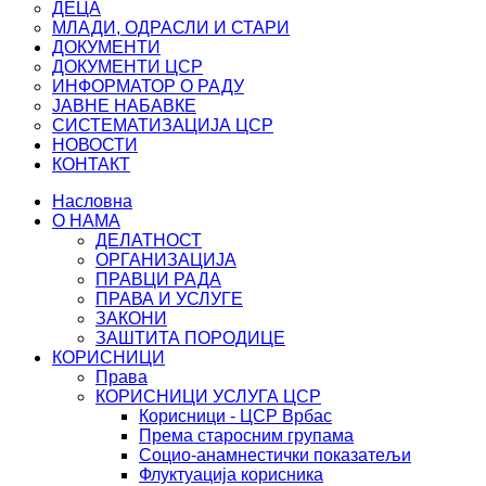
ДЕЦА
МЛАДИ, ОДРАСЛИ И СТАРИ
ДОКУМЕНТИ
ДОКУМЕНТИ ЦСР
ИНФОРМАТОР О РАДУ
ЈАВНЕ НАБАВКЕ
СИСТЕМАТИЗАЦИЈА ЦСР
НОВОСТИ
КОНТАКТ
Насловна
О НАМА
ДЕЛАТНОСТ
ОРГАНИЗАЦИЈА
ПРАВЦИ РАДА
ПРАВА И УСЛУГЕ
ЗАКОНИ
ЗАШТИТА ПОРОДИЦЕ
КОРИСНИЦИ
Права
КОРИСНИЦИ УСЛУГА ЦСР
Корисници - ЦСР Врбас
Према старосним групама
Социо-анамнестички показатељи
Флуктуација корисника