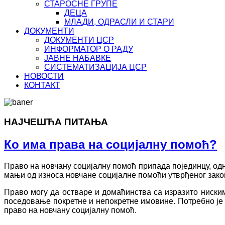
СТАРОСНЕ ГРУПЕ
ДЕЦА
МЛАДИ, ОДРАСЛИ И СТАРИ
ДОКУМЕНТИ
ДОКУМЕНТИ ЦСР
ИНФОРМАТОР О РАДУ
ЈАВНЕ НАБАВКЕ
СИСТЕМАТИЗАЦИЈА ЦСР
НОВОСТИ
КОНТАКТ
НАЈЧЕШЋА ПИТАЊА
Ко има права на социјалну помоћ?
Право на новчану социјалну помоћ припада појединцу, одн
мањи од износа новчане социјалне помоћи утврђеног зако
Право могу да остваре и домаћинства са изразито ниски
поседовање покретне и непокретне имовине. Потребно је 
право на новчану социјалну помоћ.