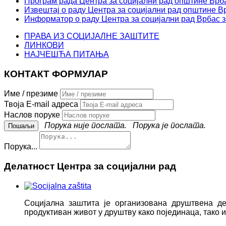
Програм рада Центра за социјални рад општине Врба
Извештај о раду Центра за социјални рад општине Вр
Информатор о раду Центра за социјални рад Врбас з
ПРАВА ИЗ СОЦИЈАЛНЕ ЗАШТИТЕ
ЛИНКОВИ
НАЈЧЕШЋА ПИТАЊА
КОНТАКТ ФОРМУЛАР
Име / презиме
Твоја E-mail адреса
Наслов поруке
Порука није послата.
Порука је послата.
Порука...
Делатност Центра за социјални рад
Социјална заштита је организована друштвена д
продуктиван живот у друштву како појединаца, тако