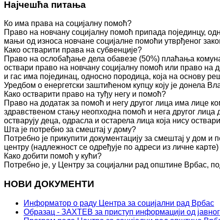
Најчешћа питања
Ко има права на социјалну помоћ?
Право на новчану социјалну помоћ припада појединцу, одн
мањи од износа новчане социјалне помоћи утврђеног зако
Како остварити права на субвенције?
Право на ослобађање дела обавезе (50%) плаћања комуна
оствари право на новчану социјалну помоћ или право на д
и гас има појединац, односно породица, која на основу 
Уредбом о енергетски заштићеном купцу коју је донела Вл
Како остварити право на туђу негу и помоћ?
Право на додатак за помоћ и негу другог лица има лице к
здравственом стању неопходна помоћ и нега другог лица 
остварују деца, одрасла и остарела лица која нису оства
Шта је потребно за смештај у дому?
Потребно је прикупити документацију за смештај у дом и п
центру (надлежност се одређује по адреси из личне карте)
Како добити помоћ у кући?
Потребно је, у Центру за социјални рад општине Врбас, по
НОВИ ДОКУМЕНТИ
Информатор о раду Центра за социјални рад Врбас
Образац - ЗАХТЕВ за приступ информацији од јавног