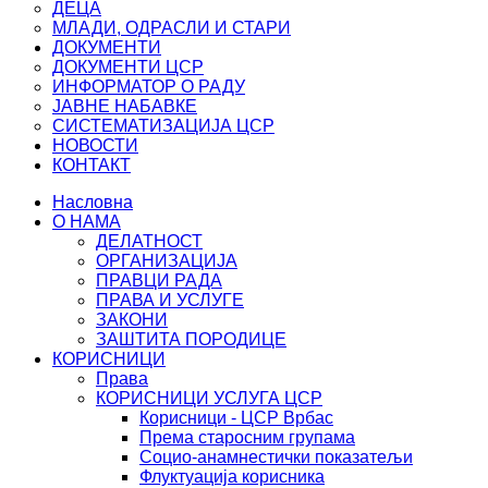
ДЕЦА
МЛАДИ, ОДРАСЛИ И СТАРИ
ДОКУМЕНТИ
ДОКУМЕНТИ ЦСР
ИНФОРМАТОР О РАДУ
ЈАВНЕ НАБАВКЕ
СИСТЕМАТИЗАЦИЈА ЦСР
НОВОСТИ
КОНТАКТ
Насловна
О НАМА
ДЕЛАТНОСТ
ОРГАНИЗАЦИЈА
ПРАВЦИ РАДА
ПРАВА И УСЛУГЕ
ЗАКОНИ
ЗАШТИТА ПОРОДИЦЕ
КОРИСНИЦИ
Права
КОРИСНИЦИ УСЛУГА ЦСР
Корисници - ЦСР Врбас
Према старосним групама
Социо-анамнестички показатељи
Флуктуација корисника