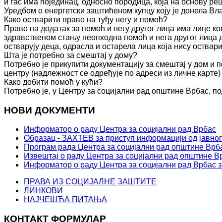
и гас има појединац, односно породица, која на основу 
Уредбом о енергетски заштићеном купцу коју је донела Вл
Како остварити право на туђу негу и помоћ?
Право на додатак за помоћ и негу другог лица има лице к
здравственом стању неопходна помоћ и нега другог лица 
остварују деца, одрасла и остарела лица која нису оства
Шта је потребно за смештај у дому?
Потребно је прикупити документацију за смештај у дом и п
центру (надлежност се одређује по адреси из личне карте)
Како добити помоћ у кући?
Потребно је, у Центру за социјални рад општине Врбас, по
НОВИ ДОКУМЕНТИ
Информатор о раду Центра за социјални рад Врбас
Образац - ЗАХТЕВ за приступ информацији од јавног
Програм рада Центра за социјални рад општине Врба
Извештај о раду Центра за социјални рад општине Вр
Информатор о раду Центра за социјални рад Врбас з
ПРАВА ИЗ СОЦИЈАЛНЕ ЗАШТИТЕ
ЛИНКОВИ
НАЈЧЕШЋА ПИТАЊА
КОНТАКТ ФОРМУЛАР