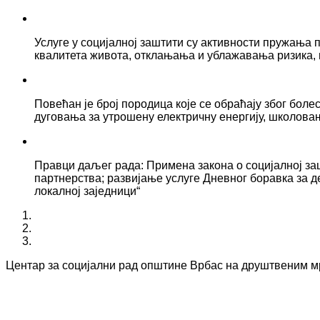
Услуге у социјалној заштити су активности пружањ
квалитета живота, отклањања и ублажавања ризика, 
Повећан је број породица које се обраћају због боле
дуговања за утрошену електричну енергију, школова
Правци даљег рада: Примена закона о социјалној за
партнерства; развијање услуге Дневног боравка за д
локалној заједници“
Центар за социјални рад општине Врбас на друштвеним 