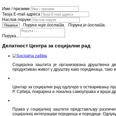
Име / презиме
Твоја E-mail адреса
Наслов поруке
Порука није послата.
Порука је послата.
Порука...
Делатност Центра за социјални рад
Социјална заштита је организована друштвена д
продуктиван живот у друштву како појединаца, тако
Центар за социјални рад одлучује о остваривању пр
Р. Србија, покрајина и локална самоуправа и врши д
Права у социјалној заштити представљају различ
социјалној интеграцији појединца и породице. Одлук