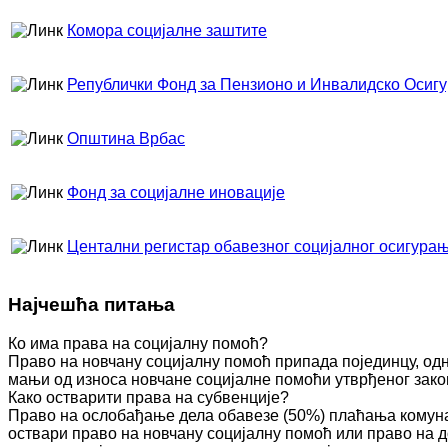
Комора социјалне заштите
Републички Фонд за Пензионо и Инвалидско Осиг
Општина Врбас
Фонд за социјалне иновације
Центални регистар обавезног социјалног осигура
Најчешћа питања
Ко има права на социјалну помоћ?
Право на новчану социјалну помоћ припада појединцу, одн
мањи од износа новчане социјалне помоћи утврђеног зако
Како остварити права на субвенције?
Право на ослобађање дела обавезе (50%) плаћања комуна
оствари право на новчану социјалну помоћ или право на д