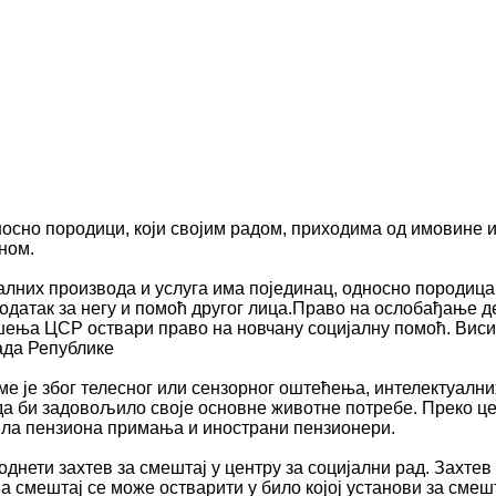
осно породици, који својим радом, приходима од имовине и
ном.
лних производа и услуга има појединац, односно породица
одатак за негу и помоћ другог лица.Право на ослобађање д
решења ЦСР оствари право на новчану социјалну помоћ. Вис
ада Републике
оме је због телесног или сензорног оштећења, интелектуалн
да би задовољило своје основне животне потребе. Преко це
рила пензиона примања и инострани пензионери.
однети захтев за смештај у центру за социјални рад. Захте
 а смештај се може остварити у било којој установи за смеш