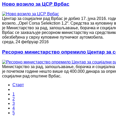
Ново возило за ЦСР Врбас
Центaр за социјални рад Врбас је добио 17. јуна 2016. год
возило, „Opel Corsa Selekction 1,2“. Средства за куповину
је Министарство за рад, запошљавање, борачка и соција
Врбас се захваљује ресорном министарству на средствима
обезбеђена у сврху куповине путничког аутомобила.
среда, 24 фебруар 2016
Ресорно министарство опремило Центар за с
Министарство за рад, запошљавање, борачка и социјална
је почетком године нешто више од 400.000 динара за опр
социјални рад општине Врбас.
Старт
1
2
3
4
5