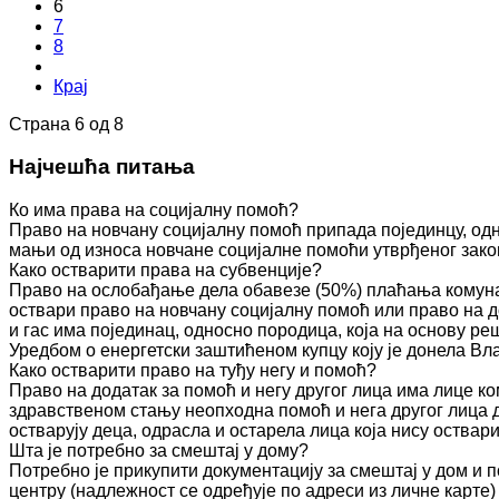
6
7
8
Крај
Страна 6 од 8
Најчешћа питања
Ко има права на социјалну помоћ?
Право на новчану социјалну помоћ припада појединцу, одн
мањи од износа новчане социјалне помоћи утврђеног зако
Како остварити права на субвенције?
Право на ослобађање дела обавезе (50%) плаћања комуна
оствари право на новчану социјалну помоћ или право на д
и гас има појединац, односно породица, која на основу 
Уредбом о енергетски заштићеном купцу коју је донела Вл
Како остварити право на туђу негу и помоћ?
Право на додатак за помоћ и негу другог лица има лице к
здравственом стању неопходна помоћ и нега другог лица 
остварују деца, одрасла и остарела лица која нису оства
Шта је потребно за смештај у дому?
Потребно је прикупити документацију за смештај у дом и п
центру (надлежност се одређује по адреси из личне карте)