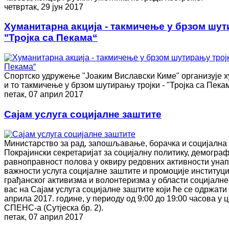
четвртак, 29 јун 2017
Хуманитарна акција - такмичење у брзом шут
"Тројка са Пекама“
Спортско удружење "Јоаким Виславски Киме" организује х
и то такмичење у брзом шутирању тројки - "Тројка са Пекам
петак, 07 април 2017
Сајам услуга социјалне заштите
Министарство за рад, запошљавање, борачка и социјална
Покрајински секретаријат за социјалну политику, демограф
равноправност полова у оквиру редовних активности уна
важности услуга социјалне заштите и промоције институци
грађанског активизма и волонтеризма у области социјалне
вас на Сајам услуга социјалне заштите који ће се одржати
априла 2017. године, у периоду од 9:00 до 19:00 часова у
СПЕНС-а (Сутјеска бр. 2).
петак, 07 април 2017