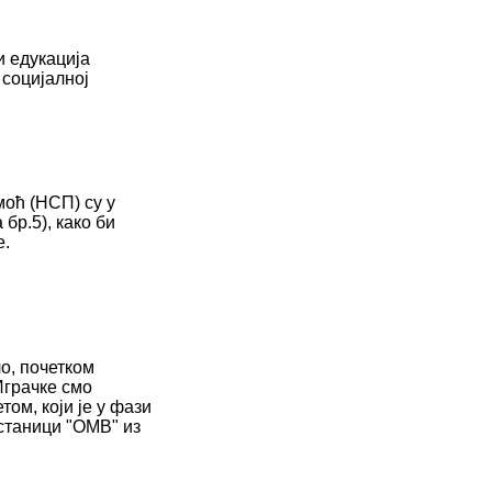
и едукација
социјалној
моћ (НСП) су у
бр.5), како би
е.
о, почетком
Играчке смо
ом, који је у фази
станици "ОМВ" из