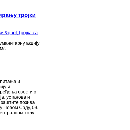
ирању тројки
уманитарну акцију
а“.
 питања и
ију и
пређења свести о
ја, установа и
 заштите позива
 у Новом Саду, 08.
 централном холу