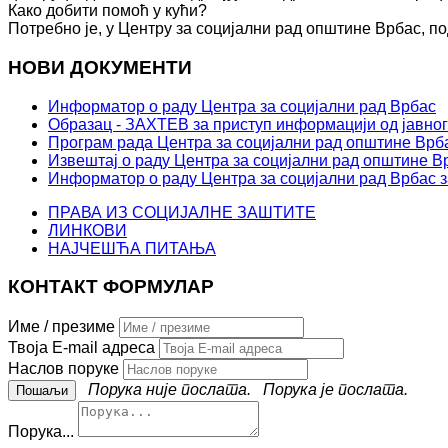
Како добити помоћ у кући?
Потребно је, у Центру за социјални рад општине Врбас, по
НОВИ ДОКУМЕНТИ
Информатор о раду Центра за социјални рад Врбас
Образац - ЗАХТЕВ за приступ информацији од јавног
Програм рада Центра за социјални рад општине Врба
Извештај о раду Центра за социјални рад општине Вр
Информатор о раду Центра за социјални рад Врбас з
ПРАВА ИЗ СОЦИЈАЛНЕ ЗАШТИТЕ
ЛИНКОВИ
НАЈЧЕШЋА ПИТАЊА
КОНТАКТ ФОРМУЛАР
Име / презиме
Твоја E-mail адреса
Наслов поруке
Порука није послата.
Порука је послата.
Порука...