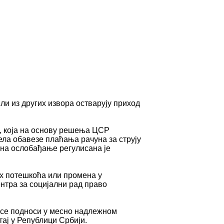
ли из других извора остварују приход
, која на основу решења ЦСР
ела обавезе плаћања рачуна за струју
ина ослобађање регулисана је
их потешкоћа или промена у
нтра за социјални рад право
в се подноси у месно надлежном
тај у Републици Србији.