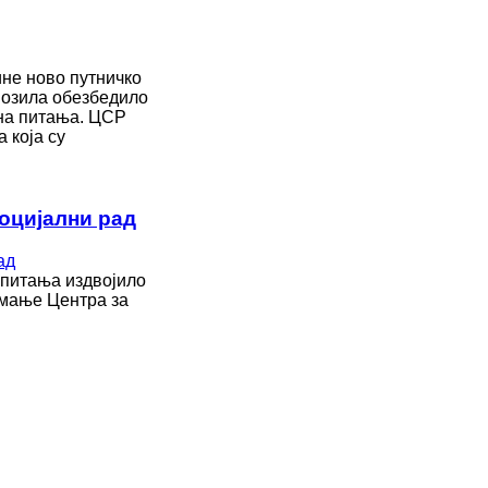
ине ново путничко
 возила обезбедило
лна питања. ЦСР
 која су
оцијални рад
 питања издвојило
емање Центра за