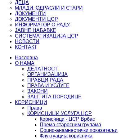
ДЕЦА
МЛАДИ, ОДРАСЛИ И СТАРИ
ДОКУМЕНТИ
ДОКУМЕНТИ ЦСР
ИНФОРМАТОР О РАДУ
ЈАВНЕ НАБАВКЕ
СИСТЕМАТИЗАЦИЈА ЦСР
НОВОСТИ
КОНТАКТ
Насловна
О НАМА
ДЕЛАТНОСТ
ОРГАНИЗАЦИЈА
ПРАВЦИ РАДА
ПРАВА И УСЛУГЕ
ЗАКОНИ
ЗАШТИТА ПОРОДИЦЕ
КОРИСНИЦИ
Права
КОРИСНИЦИ УСЛУГА ЦСР
Корисници - ЦСР Врбас
Према старосним групама
Социо-анамнестички показатељи
Флуктуација корисника