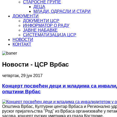
СТАРОСНЕ ГРУПЕ
ДЕЦА
МЛАДИ, ОДРАСЛИ И СТАРИ
ДОКУМЕНТИ
ДОКУМЕНТИ ЦСР
ИНФОРМАТОР О РАДУ
ЈАВНЕ НАБАВКЕ
СИСТЕМАТИЗАЦИЈА ЦСР
НОВОСТИ
КОНТАКТ
Новости - ЦСР Врбас
четвртак, 29 јун 2017
Концерт посвећен деци и младима са инвали
општини Врбас
Општина Врбас, Културни центар Врбаса и Регионално уд
руског пријатељства "Род" из Врбаса организоваће у петак, 
часова, концерт руских уметника из града Костроме.