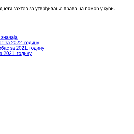
днети захтев за утврђивање права на помоћ у кући.
 значаја
с за 2022. годину
бас за 2021. годину
а 2021. годину