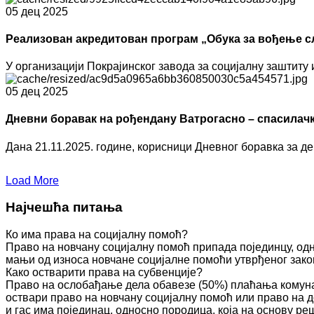
05 дец 2025
Реализован акредитован програм „Обука за вођење сл
У организацији Покрајинског завода за социјалну заштиту и
05 дец 2025
Дневни боравак на рођендану Ватрогасно – спасилач
Дана 21.11.2025. године, корисници Дневног боравка за д
Load More
Најчешћа питања
Ко има права на социјалну помоћ?
Право на новчану социјалну помоћ припада појединцу, одн
мањи од износа новчане социјалне помоћи утврђеног зако
Како остварити права на субвенције?
Право на ослобађање дела обавезе (50%) плаћања комуна
оствари право на новчану социјалну помоћ или право на д
и гас има појединац, односно породица, која на основу 