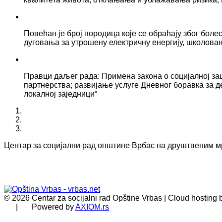
Повећан је број породица које се обраћају због боле
дуговања за утрошену електричну енергију, школова
Правци даљег рада: Примена закона о социјалној за
партнерства; развијање услуге Дневног боравка за д
локалној заједници“
Центар за социјални рад општине Врбас на друштвеним 
© 2026 Centar za socijalni rad Opštine Vrbas | Cloud hosting
| Powered by
AXIOM.rs