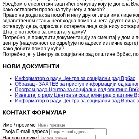
Уредбом о енергетски заштићеном купцу коју је донела Вл
Како остварити право на туђу негу и помоћ?
Право на додатак за помоћ и негу другог лица има лице к
здравственом стању неопходна помоћ и нега другог лица 
остварују деца, одрасла и остарела лица која нису оства
Шта је потребно за смештај у дому?
Потребно је прикупити документацију за смештај у дом и п
центру (надлежност се одређује по адреси из личне карте)
Како добити помоћ у кући?
Потребно је, у Центру за социјални рад општине Врбас, по
НОВИ ДОКУМЕНТИ
Информатор о раду Центра за социјални рад Врбас
Образац - ЗАХТЕВ за приступ информацији од јавног
Програм рада Центра за социјални рад општине Врба
Извештај о раду Центра за социјални рад општине Вр
Информатор о раду Центра за социјални рад Врбас з
КОНТАКТ ФОРМУЛАР
Име / презиме
Твоја E-mail адреса
Наслов поруке