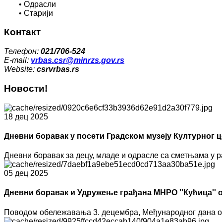
• Одрасли
• Старији
Контакт
Телефон:
021/706-524
E-mail:
vrbas.csr@minrzs.gov.rs
Website:
csrvrbas.rs
Новости!
18 дец 2025
Дневни боравак у посети Градском музеју Културног 
Дневни боравак за децу, младе и одрасле са сметњама у раз
05 дец 2025
Дневни боравак и Удружење грађана МНРО ''Кућица''
Поводом обележавања 3. децембра, Међународног дана особ