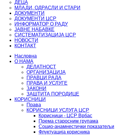
ДЕЦА
МЛАДИ, ОДРАСЛИ И СТАРИ
ДОКУМЕНТИ
ДОКУМЕНТИ ЦСР
ИНФОРМАТОР О РАДУ
ЈАВНЕ НАБАВКЕ
СИСТЕМАТИЗАЦИЈА ЦСР
НОВОСТИ
КОНТАКТ
Насловна
О НАМА
ДЕЛАТНОСТ
ОРГАНИЗАЦИЈА
ПРАВЦИ РАДА
ПРАВА И УСЛУГЕ
ЗАКОНИ
ЗАШТИТА ПОРОДИЦЕ
КОРИСНИЦИ
Права
КОРИСНИЦИ УСЛУГА ЦСР
Корисници - ЦСР Врбас
Према старосним групама
Социо-анамнестички показатељи
Флуктуација корисника