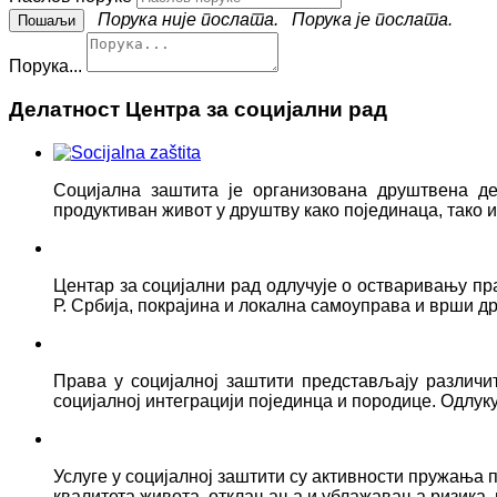
Порука није послата.
Порука је послата.
Порука...
Делатност Центра за социјални рад
Социјална заштита је организована друштвена д
продуктиван живот у друштву како појединаца, тако
Центар за социјални рад одлучује о остваривању пр
Р. Србија, покрајина и локална самоуправа и врши д
Права у социјалној заштити представљају различ
социјалној интеграцији појединца и породице. Одлук
Услуге у социјалној заштити су активности пружањ
квалитета живота, отклањања и ублажавања ризика, 